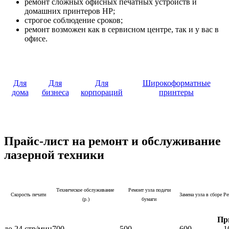
ремонт сложных офисных печатных устройств и
домашних принтеров HP;
строгое соблюдение сроков;
ремонт возможен как в сервисном центре, так и у вас в
офисе.
Для
Для
Для
Широкоформатные
дома
бизнеса
корпораций
принтеры
Прайс-лист на ремонт и обслуживание
лазерной техники
Техническое обслуживание
Ремонт узла подачи
Скорость печати
Замена узла в сборе
Ре
(р.)
бумаги
Пр
до 24 стр/мин
700
500
600
1