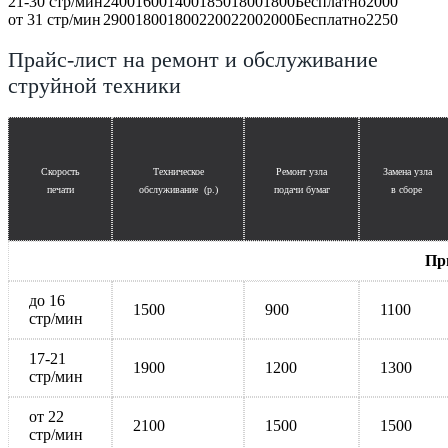
21-30 стр/мин
2400
1600
1400
1850
1800
1800
Бесплатно
2000
от 31 стр/мин
2900
1800
1800
2200
2200
2000
Бесплатно
2250
Прайс-лист на ремонт и обслуживание
струйной техники
Скорость
Техническое
Ремонт узла
Замена узла
печати
обслуживание (р.)
подачи бумаг
в сборе
Пр
до 16
1500
900
1100
стр/мин
17-21
1900
1200
1300
стр/мин
от 22
2100
1500
1500
стр/мин