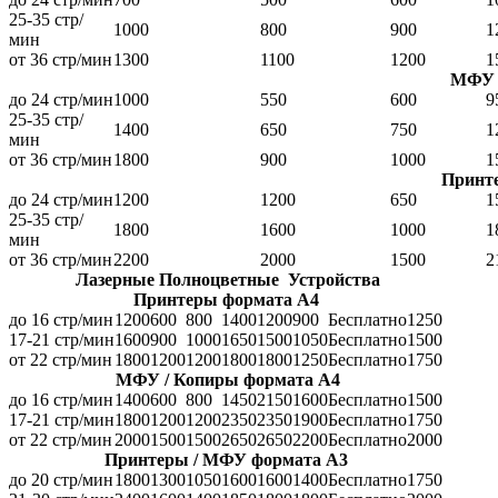
25-35 стр/
1000
800
900
1
мин
от 36 стр/мин
1300
1100
1200
1
МФУ 
до 24 стр/мин
1000
550
600
9
25-35 стр/
1400
650
750
1
мин
от 36 стр/мин
1800
900
1000
1
Принт
до 24 стр/мин
1200
1200
650
1
25-35 стр/
1800
1600
1000
1
мин
от 36 стр/мин
2200
2000
1500
2
Лазерные Полноцветные Устройства
Принтеры формата А4
до 16 стр/мин
1200
600
800
1400
1200
900
Бесплатно
1250
17-21 стр/мин
1600
900
1000
1650
1500
1050
Бесплатно
1500
от 22 стр/мин
1800
1200
1200
1800
1800
1250
Бесплатно
1750
МФУ / Копиры формата А4
до 16 стр/мин
1400
600
800
1450
2150
1600
Бесплатно
1500
17-21 стр/мин
1800
1200
1200
2350
2350
1900
Бесплатно
1750
от 22 стр/мин
2000
1500
1500
2650
2650
2200
Бесплатно
2000
Принтеры / МФУ формата А3
до 20 стр/мин
1800
1300
1050
1600
1600
1400
Бесплатно
1750