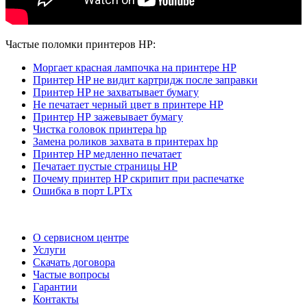
Частые поломки принтеров HP:
Моргает красная лампочка на принтере HP
Принтер HP не видит картридж после заправки
Принтер HP не захватывает бумагу
Не печатает черный цвет в принтере HP
Принтер HP зажевывает бумагу
Чистка головок принтера hp
Замена роликов захвата в принтерах hp
Принтер HP медленно печатает
Печатает пустые страницы HP
Почему принтер HP скрипит при распечатке
Ошибка в порт LPTx
О сервисном центре
Услуги
Скачать договора
Частые вопросы
Гарантии
Контакты