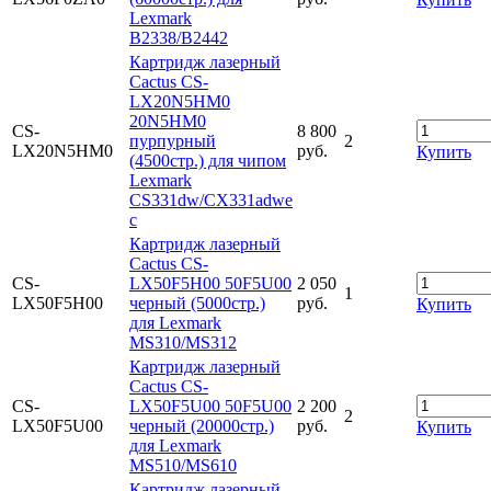
Lexmark
B2338/B2442
Картридж лазерный
Cactus CS-
LX20N5HM0
20N5HM0
CS-
8 800
пурпурный
2
LX20N5HM0
руб.
Купить
(4500стр.) для чипом
Lexmark
CS331dw/CX331adwe
с
Картридж лазерный
Cactus CS-
CS-
LX50F5H00 50F5U00
2 050
1
LX50F5H00
черный (5000стр.)
руб.
Купить
для Lexmark
MS310/MS312
Картридж лазерный
Cactus CS-
CS-
LX50F5U00 50F5U00
2 200
2
LX50F5U00
черный (20000стр.)
руб.
Купить
для Lexmark
MS510/MS610
Картридж лазерный