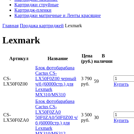
Картриджи струйные
Картридж-пленки
Картриджи матричные и Ленты красящие
Главная
Продажа картриджей
Lexmark
Lexmark
Цена
В
Артикул
Название
(руб.)
наличии
Блок фотобарабана
Cactus CS-
CS-
LX50F0Z00 черный
3 790
59
LX50F0Z00
ч/б (60000стр.) для
руб.
Купить
Lexmark
MX310/MS310
Блок фотобарабана
Cactus CS-
LX50F0ZA0
CS-
3 500
50F0ZA0/50F0Z00 ч/
30
LX50F0ZA0
руб.
Купить
б (60000стр.) для
Lexmark
MX310/MS312