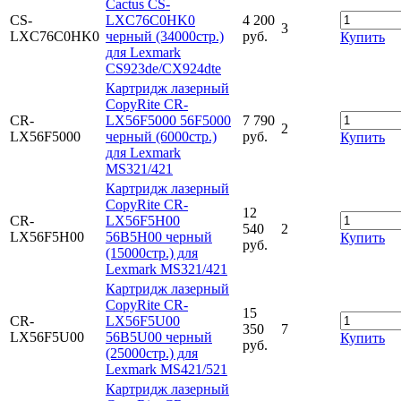
Cactus CS-
CS-
LXC76C0HK0
4 200
3
LXC76C0HK0
черный (34000стр.)
руб.
Купить
для Lexmark
CS923de/CX924dte
Картридж лазерный
CopyRite CR-
CR-
LX56F5000 56F5000
7 790
2
LX56F5000
черный (6000стр.)
руб.
Купить
для Lexmark
MS321/421
Картридж лазерный
CopyRite CR-
12
CR-
LX56F5H00
540
2
LX56F5H00
56B5H00 черный
Купить
руб.
(15000стр.) для
Lexmark MS321/421
Картридж лазерный
CopyRite CR-
15
CR-
LX56F5U00
350
7
LX56F5U00
56B5U00 черный
Купить
руб.
(25000стр.) для
Lexmark MS421/521
Картридж лазерный