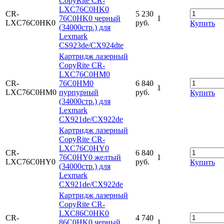
CopyRite CR-
LXC76C0HK0
CR-
5 230
76C0HK0 черный
1
LXC76C0HK0
руб.
Купить
(34000стр.) для
Lexmark
CS923de/CX924dte
Картридж лазерный
CopyRite CR-
LXC76C0HM0
CR-
76C0HM0
6 840
1
LXC76C0HM0
пурпурный
руб.
Купить
(34000стр.) для
Lexmark
CX921de/CX922de
Картридж лазерный
CopyRite CR-
LXC76C0HY0
CR-
6 840
76C0HY0 желтый
1
LXC76C0HY0
руб.
Купить
(34000стр.) для
Lexmark
CX921de/CX922de
Картридж лазерный
CopyRite CR-
LXC86C0HK0
CR-
4 740
86C0HK0 черный
1