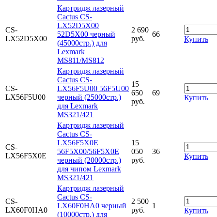
Картридж лазерный
Cactus CS-
LX52D5X00
CS-
2 690
52D5X00 черный
66
LX52D5X00
руб.
Купить
(45000стр.) для
Lexmark
MS811/MS812
Картридж лазерный
Cactus CS-
15
CS-
LX56F5U00 56F5U00
650
69
LX56F5U00
черный (25000стр.)
Купить
руб.
для Lexmark
MS321/421
Картридж лазерный
Cactus CS-
LX56F5X0E
15
CS-
56F5X00/56F5X0E
050
36
LX56F5X0E
Купить
черный (20000стр.)
руб.
для чипом Lexmark
MS321/421
Картридж лазерный
Cactus CS-
CS-
2 500
LX60F0HA0 черный
1
LX60F0HA0
руб.
Купить
(10000стр.) для