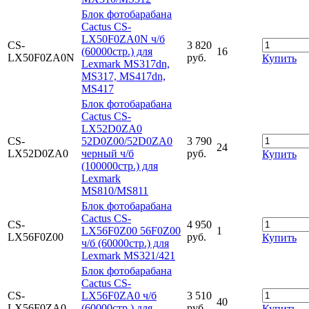
Блок фотобарабана
Cactus CS-
LX50F0ZA0N ч/б
CS-
3 820
(60000стр.) для
16
LX50F0ZA0N
руб.
Купить
Lexmark MS317dn,
MS317, MS417dn,
MS417
Блок фотобарабана
Cactus CS-
LX52D0ZA0
CS-
52D0Z00/52D0ZA0
3 790
24
LX52D0ZA0
черный ч/б
руб.
Купить
(100000стр.) для
Lexmark
MS810/MS811
Блок фотобарабана
Cactus CS-
CS-
4 950
LX56F0Z00 56F0Z00
1
LX56F0Z00
руб.
Купить
ч/б (60000стр.) для
Lexmark MS321/421
Блок фотобарабана
Cactus CS-
CS-
LX56F0ZA0 ч/б
3 510
40
LX56F0ZA0
(60000стр.) для
руб.
Купить