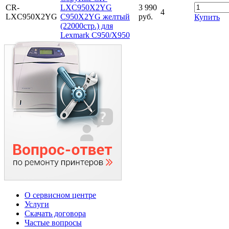
CR-
LXC950X2YG
3 990
4
LXC950X2YG
C950X2YG желтый
руб.
Купить
(22000стр.) для
Lexmark C950/X950
О сервисном центре
Услуги
Скачать договора
Частые вопросы