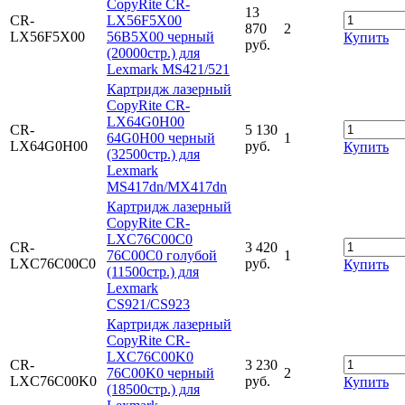
CopyRite CR-
13
CR-
LX56F5X00
870
2
LX56F5X00
56B5X00 черный
Купить
руб.
(20000стр.) для
Lexmark MS421/521
Картридж лазерный
CopyRite CR-
LX64G0H00
CR-
5 130
64G0H00 черный
1
LX64G0H00
руб.
Купить
(32500стр.) для
Lexmark
MS417dn/MX417dn
Картридж лазерный
CopyRite CR-
LXC76C00C0
CR-
3 420
76C00C0 голубой
1
LXC76C00C0
руб.
Купить
(11500стр.) для
Lexmark
CS921/CS923
Картридж лазерный
CopyRite CR-
LXC76C00K0
CR-
3 230
76C00K0 черный
2
LXC76C00K0
руб.
Купить
(18500стр.) для