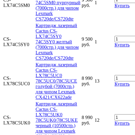
74C5SM0 пурпурный
1
LX74C5SM0
руб.
Купить
(7000стр.) для чипом
Lexmark
CS720de/CS720dte
Картридж лазерный
Cactus CS-
LX74C5SY0
CS-
9 500
74C5SY0 желтый
1
LX74C5SY0
руб.
Купить
(7000стр.) для чипом
Lexmark
CS720de/CS720dte
Картридж лазерный
Cactus CS-
LX78C5UC0
CS-
8 990
78C5UC0/78C5UCE
13
LX78C5UC0
руб.
Купить
голубой (7000стр.)
для чипом Lexmark
CX421/CX622ade
Картридж лазерный
Cactus CS-
LX78C5UK0
CS-
8 990
78C5UK0/78C5UKE
12
LX78C5UK0
руб.
Купить
черный (10500стр.)
для чипом Lexmark