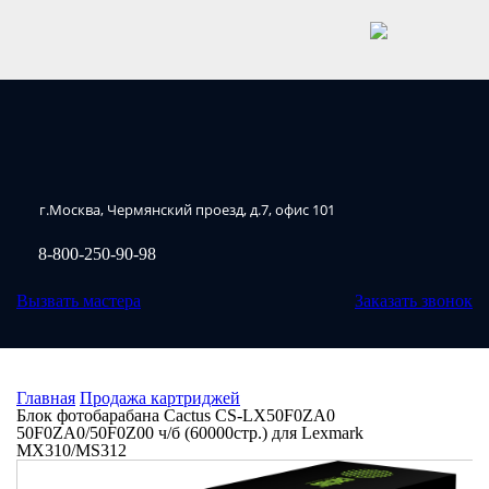
г.Москва, Чермянский проезд, д.7, офис 101
8-800-250-90-98
Вызвать мастера
Заказать звонок
Главная
Продажа картриджей
Блок фотобарабана Cactus CS-LX50F0ZA0
50F0ZA0/50F0Z00 ч/б (60000стр.) для Lexmark
MX310/MS312