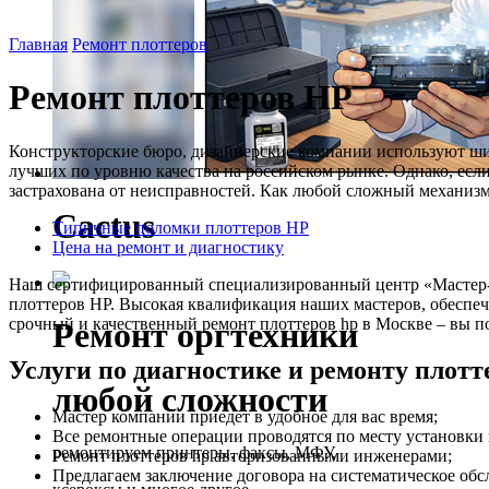
Главная
Ремонт плоттеров
Ремонт плоттеров HP
Конструкторские бюро, дизайнерские компании используют ши
лучших по уровню качества на российском рынке. Однако, если
застрахована от неисправностей. Как любой сложный механизм
Cactus
Типичные поломки плоттеров HP
Цена на ремонт и диагностику
Наш сертифицированный специализированный центр «Мастер-Се
плоттеров HP. Высокая квалификация наших мастеров, обеспеч
срочный и качественный ремонт плоттеров hp в Москве – вы по
Ремонт оргтехники
Услуги по диагностике и ремонту плотт
любой сложности
Мастер компании приедет в удобное для вас время;
Все ремонтные операции проводятся по месту установки 
ремонтируем принтеры, факсы, МФУ,
Ремонт плоттеров hp авторизованными инженерами;
Предлагаем заключение договора на систематическое об