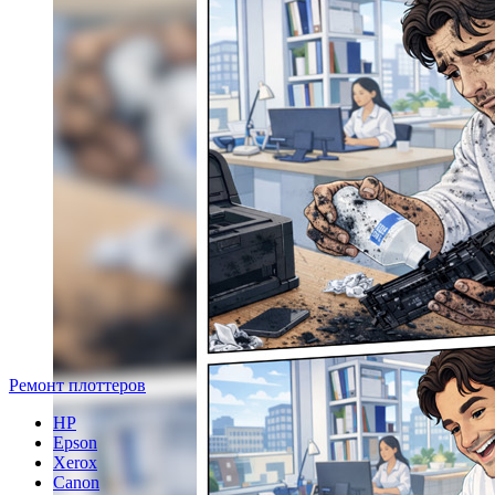
Ремонт плоттеров
HP
Epson
Xerox
Canon