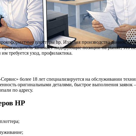
рокоформатные плоттеры hp. Изделия производства данной ком
 производитель занимает лидирующие позиции на рынке, это не 
 им требуется уход, профилактика.
рвис» более 18 лет специализируется на обслуживании техники
енность оригинальными деталями, быстрое выполнения заявок –
пали по адресу.
еров HP
плоттера;
служивание;