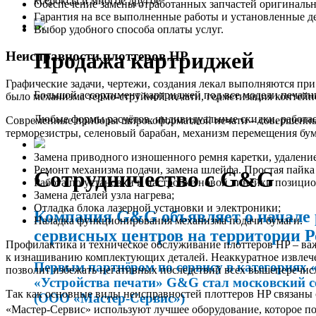
ксероксы и многое другое
Обеспечение замены отработанных запчастей оригиналь
Гарантия на все выполненные работы и установленные д
Выбор удобного способа оплаты услуг.
Продажа картриджей
Неисправности плоттеров НР
Графические задачи, чертежи, создания лекал выполняются пр
Большой ассортимент картриджей под все модели печатн
было механизма термо-струйной печати, герметизация контейн
Любые формы расчётов, индивидуальные скидки, работа
Современные приборы широкоформатной печати – совершенный 
терморезистры, селеновый барабан, механизм перемещения бум
Замена приводного изношенного ремня каретки, удаление
Ремонт механизма подачи, замена шлейфа. Простая пайк
Сотрудничество с G&G
Работа по установки и настройке новой линейки позици
Замена деталей узла нагрева;
Отладка блока лазерной установки и электроники;
Компания G&G объявляет о начале 
Наладка функционирования механизма подачи бумаги.
сервисных центров на территории Р
Профилактика и техническое обслуживание плоттеров HP – ва
к изнашиванию комплектующих деталей. Неаккуратное извлечен
Первым партнёром по сервису в категориях 
позволит избежать негативных последствий всех вышеперечи
«Устройства печати» G&G стал московский 
Так как основные виды неисправностей плоттеров HP связаны
(ООО «Мастер-Сервис»)
«Мастер-Сервис» используют лучшее оборудование, которое поз