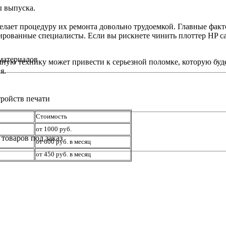
ы выпуска.
елает процедуру их ремонта довольно трудоемкой. Главные фак
рованные специалисты. Если вы рискнете чинить плоттер HP са
материалов
ную технику может привести к серьезной поломке, которую буд
я.
ройств печати
Стоимость
от 1000 руб.
товаров под заказ
от 600 руб. в месяц
от 450 руб. в месяц