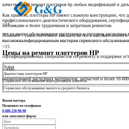
качественный ремонт плоттеров hp любых модификаций и дат
Как правило, плоттеры HP имеют сложную конструкцию, что д
профессионального диагностического оборудования, сертифици
>24
поломками и более трудоемким и затратным ремонтом.
лет на рынке обслуживания оргтехники и поставок расходных 
Помните – самостоятельное вмешательство в высокотехнологич
высококвалифицированным мастерам сервисного обслуживани
>15
Цены на ремонт плоттеров HP
сертифицированных специалистов по ремонту и поддержке уст
Услуга
>5000
Диагностика плоттеров HP
наименований расходных материалов, запчастей и более 16 000 
Сервисное обслуживание корпоративных клиентов
Сервисное обслуживание малого и среднего бизнеса
Вызов мастера
Позвоните по телефонам
8-800-250-90-98
или заполните форму