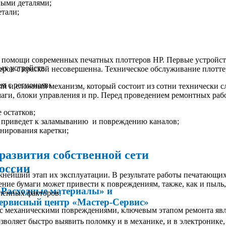
ными деталями;
етали;
и помощи современных печатных плоттеров НР. Первые устройств
ых устройств
еров с краской несовершенна. Техническое обслуживание плотте
ем с регионами
и сложный механизм, который состоит из сотни технически сл
аги, блоки управления и пр. Перед проведением ремонтных рабо
 остатков;
а приведет к заламыванию и повреждению каналов;
онирования каретки;
развития собственной сети
оссии
жнейший этап их эксплуатации. В результате работы печатающи
ие бумаги может привести к повреждениям, также, как и пыль,
«Расходные материалы» и
сленных факторов.
сервисный центр «Мастер-Сервис»
 с механическими повреждениями, ключевым этапом ремонта яв
воляет быстро выявить поломку и в механике, и в электронике,