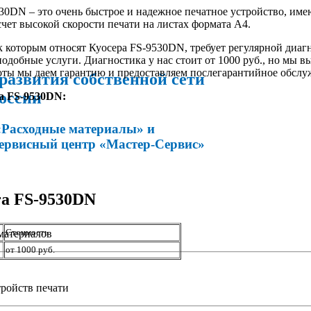
30DN – это очень быстрое и надежное печатное устройство, и
счет высокой скорости печати на листах формата А4.
 которым относят Куосера FS-9530DN, требует регулярной диаг
одобные услуги. Диагностика у нас стоит от 1000 руб., но мы в
боты мы даем гарантию и предоставляем послегарантийное обслу
развития собственной сети
оссии
a FS-9530DN:
«Расходные материалы» и
сервисный центр «Мастер-Сервис»
ra FS-9530DN
Стоимость
материалов
от 1000 руб.
ройств печати