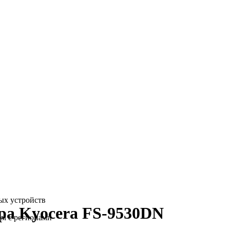
ых устройств
ра Kyocera FS-9530DN
ем с регионами