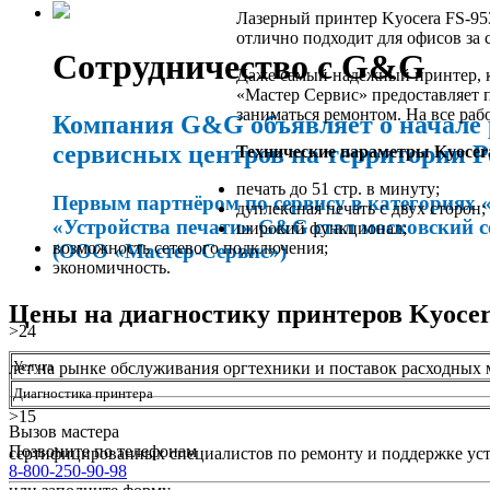
Лазерный принтер Kyocera FS-95
отлично подходит для офисов за 
Сотрудничество с G&G
Даже самый надежный принтер, к
«Мастер Сервис» предоставляет п
заниматься ремонтом. На все ра
Компания G&G объявляет о начале 
сервисных центров на территории Р
Технические параметры Kyocer
печать до 51 стр. в минуту;
Первым партнёром по сервису в категориях 
дуплексная печать с двух сторон;
«Устройства печати» G&G стал московский 
широкий функционал;
возможность сетевого подключения;
(ООО «Мастер-Сервис»)
экономичность.
Цены на диагностику принтеров Kyoce
>24
Услуга
лет на рынке обслуживания оргтехники и поставок расходных 
Диагностика принтера
>15
Вызов мастера
Позвоните по телефонам
сертифицированных специалистов по ремонту и поддержке уст
8-800-250-90-98