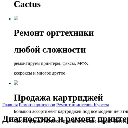
Cactus
Ремонт оргтехники
любой сложности
ремонтируем принтеры, факсы, МФУ,
ксероксы и многое другое
Продажа картриджей
Главная
Ремонт принтеров
Ремонт принтеров Kyocera
Большой ассортимент картриджей под все модели печатн
Диагностика и ремонт принте
Любые формы расчётов, индивидуальные скидки, работа