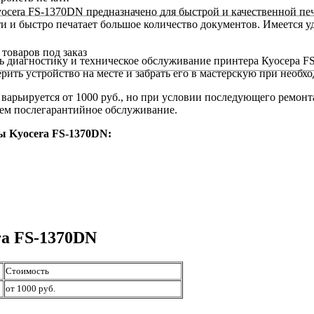
ocera FS-1370DN предназначено для быстрой и качественной печ
 и быстро печатает большое количество документов. Имеется у
товаров под заказ
ть диагностику и техническое обслуживание принтера Куосера 
рить устройство на месте и забрать его в мастерскую при необх
варьируется от 1000 руб., но при условии последующего ремон
яем послегарантийное обслуживание.
ы Kyocera FS-1370DN:
ra FS-1370DN
Стоимость
от 1000 руб.