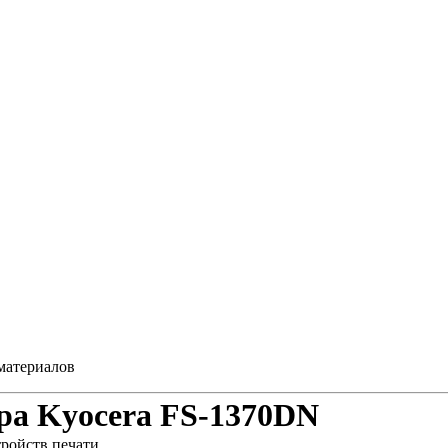
материалов
ра Kyocera FS-1370DN
ройств печати