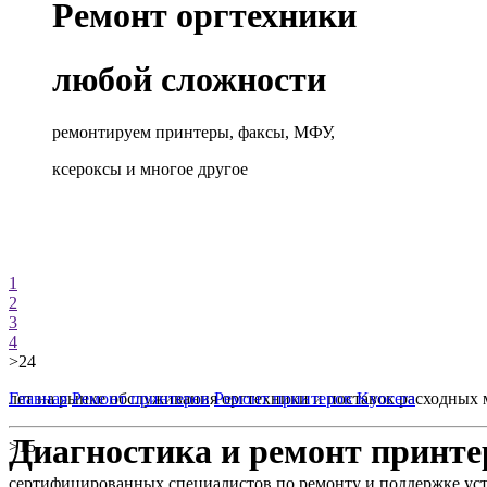
Ремонт оргтехники
любой сложности
ремонтируем принтеры, факсы, МФУ,
ксероксы и многое другое
1
2
3
4
>24
лет на рынке обслуживания оргтехники и поставок расходных 
Главная
Ремонт принтеров
Ремонт принтеров Kyocera
Диагностика и ремонт принте
>15
сертифицированных специалистов по ремонту и поддержке уст