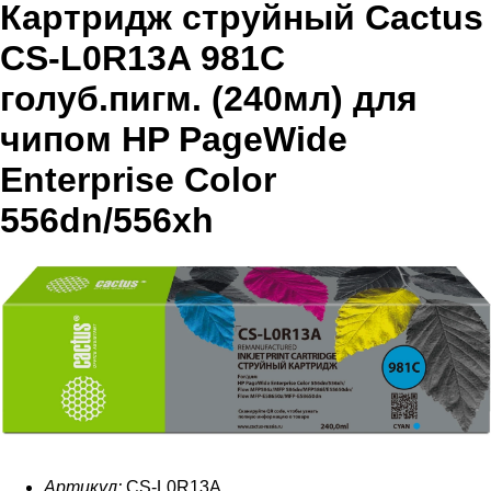
Картридж струйный Cactus
CS-L0R13A 981C
голуб.пигм. (240мл) для
чипом HP PageWide
Enterprise Color
556dn/556xh
Артикул:
CS-L0R13A