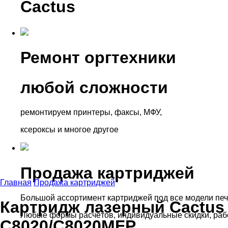
Cactus
Ремонт оргтехники
любой сложности
ремонтируем принтеры, факсы, МФУ,
ксероксы и многое другое
Продажа картриджей
Главная
Продажа картриджей
Большой ассортимент картриджей под все модели печ
Картридж лазерный Cactus 
Любые формы расчётов, индивидуальные скидки, раб
C8020/C8020MFP