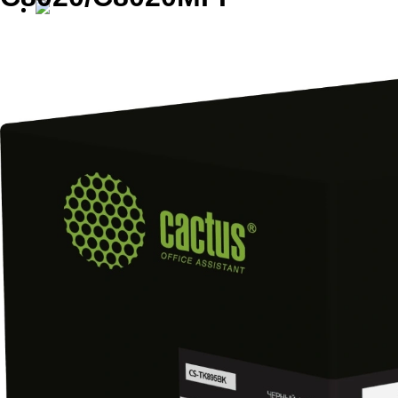
Сотрудничество с G&G
Компания G&G объявляет о нача
сети сервисных центров на терр
Первым партнёром по сервису в категор
«Устройства печати» G&G стал московски
Сервис» (ООО «Мастер-Сервис»)
>24
лет на рынке обслуживания оргтехники и поставок расход
>15
сертифицированных специалистов по ремонту и поддержке