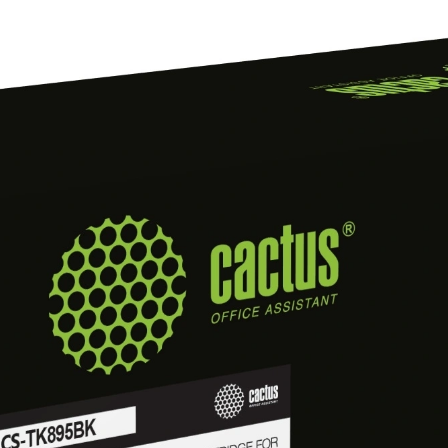
ле развития собственной
итории России
иях «Расходные материалы» и
й сервисный центр «Мастер-
ных материалов
 устройств печати