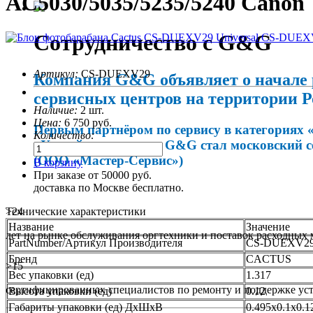
AC5030/5035/5235/5240 Canon
Сотрудничество с G&G
Артикул:
CS-DUEXV29
Компания G&G объявляет о начале 
сервисных центров на территории Р
Наличие:
2 шт.
Цена:
6 750
руб.
Первым партнёром по сервису в категориях 
Количество:
«Устройства печати» G&G стал московский 
(ООО «Мастер-Сервис»)
В корзину
При заказе от 50000 руб.
доставка по Москве бесплатно.
>24
Технические характеристики
Название
Значение
лет на рынке обслуживания оргтехники и поставок расходных 
PartNumber/Артикул Производителя
CS-DUEXV2
Бренд
CACTUS
>15
Вес упаковки (ед)
1.317
сертифицированных специалистов по ремонту и поддержке уст
Высота упаковки (ед)
0.12
Габариты упаковки (ед) ДхШхВ
0.495x0.1x0.1