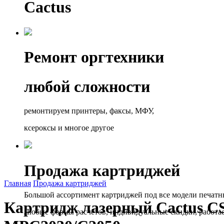
Cactus
Ремонт оргтехники
любой сложности
ремонтируем принтеры, факсы, МФУ,
ксероксы и многое другое
Продажа картриджей
Главная
Продажа картриджей
Большой ассортимент картриджей под все модели печатн
Картридж лазерный Cactus CS
Любые формы расчётов, индивидуальные скидки, работа