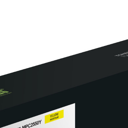
развития собственной сети
оссии
«Расходные материалы» и
сервисный центр «Мастер-Сервис»
материалов
ройств печати