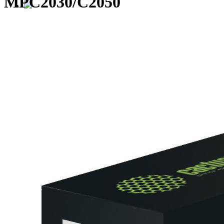
MPC2030/C2050
Сотрудничество с G&G
Компания G&G объявляет о начале 
сервисных центров на территории Р
Первым партнёром по сервису в категориях 
«Устройства печати» G&G стал московский 
(ООО «Мастер-Сервис»)
>24
лет на рынке обслуживания оргтехники и поставок расходных 
>15
сертифицированных специалистов по ремонту и поддержке уст