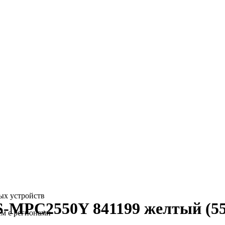
ых устройств
-MPC2550Y 841199 желтый (550
ем с регионами