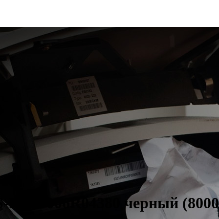
-B310 006R04380 черный (8000с