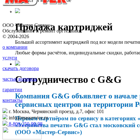
ксероксы и многое другое
Продажа картриджей
ООО «Мастер Сервис»
Обслуживание и ремонт оргтехники
© 2004-2026
Большой ассортимент картриджей под все модели печатн
о компании
Любые формы расчётов, индивидуальные скидки, работа
услуги
скачать договора
Сотрудничество с G&G
частые вопросы
гарантии
Компания G&G объявляет о начале 
контакты
сервисных центров на территории Р
г. Москва, Чермянский проезд, д.7, офис 101
Первым партнёром по сервису в категориях 
info@masservice.ru
8-800-250-90-98
«Устройства печати» G&G стал московский 
(ООО «Мастер-Сервис»)