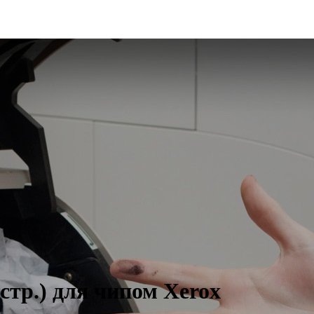
тр.) для чипом Xerox