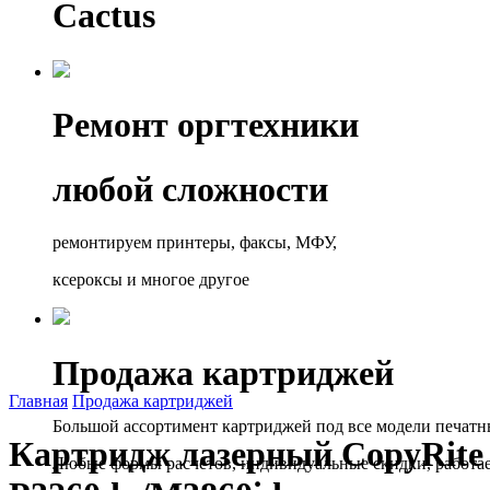
Cactus
Ремонт оргтехники
любой сложности
ремонтируем принтеры, факсы, МФУ,
ксероксы и многое другое
Продажа картриджей
Главная
Продажа картриджей
Большой ассортимент картриджей под все модели печатн
Картридж лазерный CopyRite 
Любые формы расчётов, индивидуальные скидки, работа