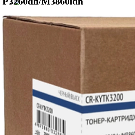
P3260dn/M3860idn
Сотрудничество с G&G
Компания G&G объявляет о начале 
сервисных центров на территории Р
Первым партнёром по сервису в категориях 
«Устройства печати» G&G стал московский 
(ООО «Мастер-Сервис»)
>24
лет на рынке обслуживания оргтехники и поставок расходных 
>15
сертифицированных специалистов по ремонту и поддержке уст