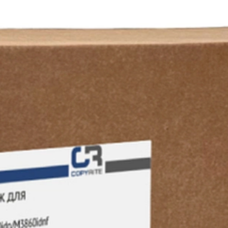
развития собственной сети
оссии
«Расходные материалы» и
сервисный центр «Мастер-Сервис»
материалов
ройств печати