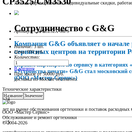
CP3525/CM3530
Любые формы расчётов, индивидуальные скидки, работа
Сотрудничество с G&G
Артикул:
CS-CE252X-MPS
Компания G&G объявляет о начале 
Наличие:
3 шт.
сервисных центров на территории Р
Цена:
950
руб.
Количество:
Первым партнёром по сервису в категориях 
В корзину
«Устройства печати» G&G стал московский 
При заказе от 50000 руб.
(ООО «Мастер-Сервис»)
доставка по Москве бесплатно.
Технические характеристики
Название
Значение
>24
лет на рынке обслуживания оргтехники и поставок расходных 
ООО «Мастер Сервис»
Обслуживание и ремонт оргтехники
>15
© 2004-2026