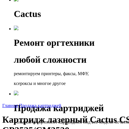
Cactus
Ремонт оргтехники
любой сложности
ремонтируем принтеры, факсы, МФУ,
ксероксы и многое другое
Продажа картриджей
Главная
Продажа картриджей
Картридж лазерный Cactus C
Большой ассортимент картриджей под все модели печатн