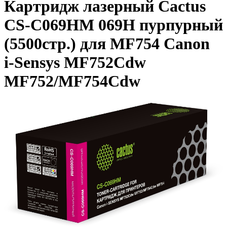
Картридж лазерный Cactus
CS-C069HM 069H пурпурный
(5500стр.) для MF754 Canon
i-Sensys MF752Cdw
MF752/MF754Cdw