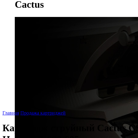
Cactus
Главная
Продажа картриджей
Картридж струйный Cactus CS