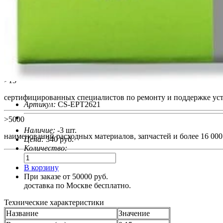
>24
лет на рынке обслуживания оргтехники и поставок расходных 
>15
сертифицированных специалистов по ремонту и поддержке уст
Артикул:
CS-EPT2621
>5000
Наличие:
-3 шт.
наименований расходных материалов, запчастей и более 16 000 
Цена:
340
руб.
Количество:
В корзину
При заказе от 50000 руб.
доставка по Москве бесплатно.
Технические характеристики
Название
Значение