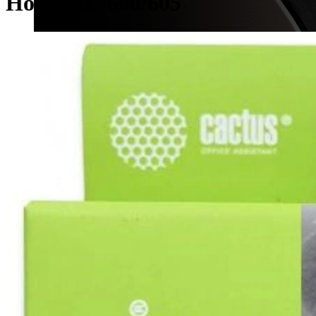
Home XP-600/605
Ремонт оргтехники
любой сложности
ремонтируем принтеры, факсы, МФУ,