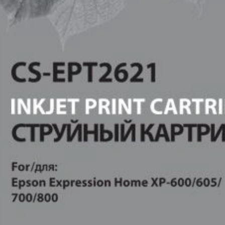
ых устройств
ем с регионами
развития собственной сети
оссии
«Расходные материалы» и
сервисный центр «Мастер-Сервис»