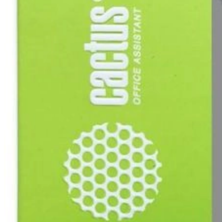
ксероксы и многое другое
Продажа картриджей
Большой ассортимент картриджей под все модели печатн
Любые формы расчётов, индивидуальные скидки, работа
Сотрудничество с G&G
Компания G&G объявляет о начале 
сервисных центров на территории Р
Первым партнёром по сервису в категориях 
«Устройства печати» G&G стал московский 
(ООО «Мастер-Сервис»)