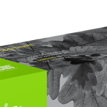
развития собственной сети
оссии
«Расходные материалы» и
сервисный центр «Мастер-Сервис»
материалов
ройств печати