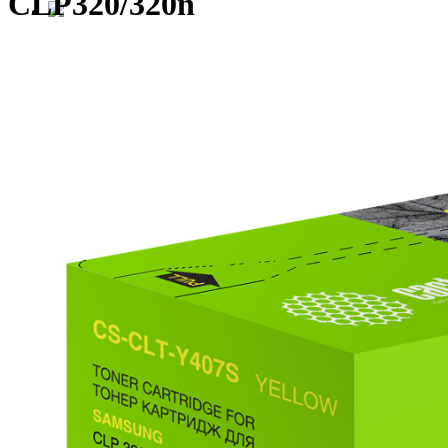
CLP320/320n
Сотрудничество с G&G
Компания G&G объявляет о начале 
сервисных центров на территории Р
Первым партнёром по сервису в категориях 
«Устройства печати» G&G стал московский 
(ООО «Мастер-Сервис»)
>24
лет на рынке обслуживания оргтехники и поставок расходных 
>15
сертифицированных специалистов по ремонту и поддержке уст