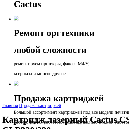
Cactus
Ремонт оргтехники
любой сложности
ремонтируем принтеры, факсы, МФУ,
ксероксы и многое другое
Продажа картриджей
Главная
Продажа картриджей
Большой ассортимент картриджей под все модели печатн
Картридж лазерный Cactus CS
Любые формы расчётов, индивидуальные скидки, работа