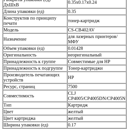
0.35x0.17x0.24
ДхШхВ
Длина упаковки (ед)
0.35
Конструктив по принципу
тонер-картридж
печати
Модель
CS-CB402AV
для лазерных принтеров/
Назначение
МФУ
Объем упаковки (ед)
0.01428
Оригинальность
неоригинальный
Принадлежность к группе
Совместимые для HP
Принадлежность к подгруппе
Тонер-картриджи
Производитель печатающих
HP
устройств
Ресурс, страниц
7500
CLJ
Совместимость
CP4005/CP4005DN/CP4005N
Тип
Картридж
Цвет
желтый
Цвет картриджа
желтый
Ширина упаковки (ед)
0.17