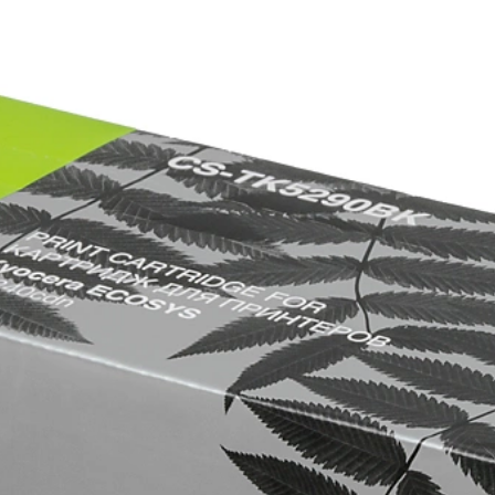
развития собственной сети
оссии
«Расходные материалы» и
сервисный центр «Мастер-Сервис»
материалов
ройств печати