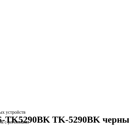
ых устройств
S-TK5290BK TK-5290BK черный 
ем с регионами