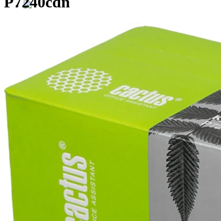
P7240cdn
Сотрудничество с G&G
Компания G&G объявляет о начале 
сервисных центров на территории Р
Первым партнёром по сервису в категориях 
«Устройства печати» G&G стал московский 
(ООО «Мастер-Сервис»)
>24
лет на рынке обслуживания оргтехники и поставок расходных 
>15
сертифицированных специалистов по ремонту и поддержке уст