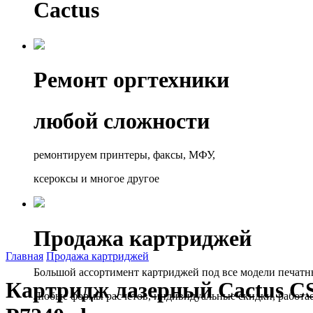
Cactus
Ремонт оргтехники
любой сложности
ремонтируем принтеры, факсы, МФУ,
ксероксы и многое другое
Продажа картриджей
Главная
Продажа картриджей
Большой ассортимент картриджей под все модели печатн
Картридж лазерный Cactus C
Любые формы расчётов, индивидуальные скидки, работа