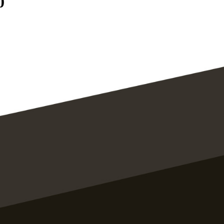
0
развития собственной сети
оссии
«Расходные материалы» и
сервисный центр «Мастер-Сервис»
материалов
ройств печати