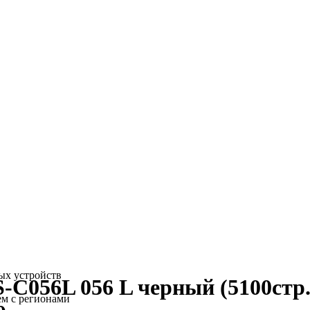
ых устройств
C056L 056 L черный (5100стр.)
ем с регионами