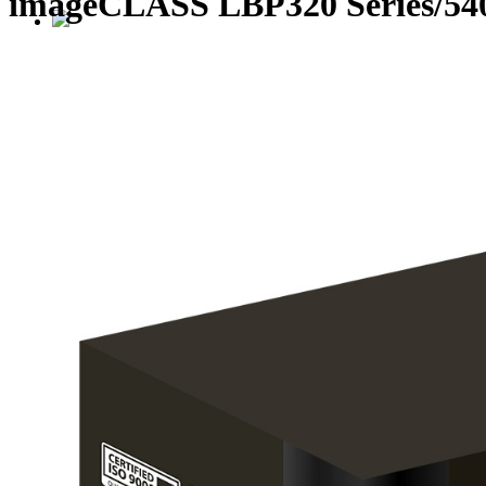
imageCLASS LBP320 Series/54
Сотрудничество с G&G
Компания G&G объявляет о начале 
сервисных центров на территории Р
Первым партнёром по сервису в категориях 
«Устройства печати» G&G стал московский 
(ООО «Мастер-Сервис»)
>24
лет на рынке обслуживания оргтехники и поставок расходных 
>15
сертифицированных специалистов по ремонту и поддержке уст