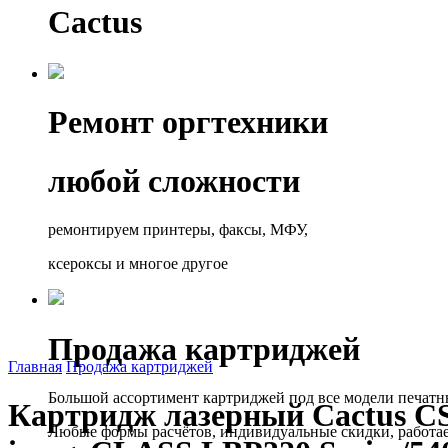
Cactus
Ремонт оргтехники
любой сложности
ремонтируем принтеры, факсы, МФУ,
ксероксы и многое другое
Продажа картриджей
Главная
Продажа картриджей
Большой ассортимент картриджей под все модели печатн
Картридж лазерный Cactus CS-
Любые формы расчётов, индивидуальные скидки, работа