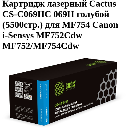
Картридж лазерный Cactus
CS-C069HC 069H голубой
(5500стр.) для MF754 Canon
i-Sensys MF752Cdw
MF752/MF754Cdw