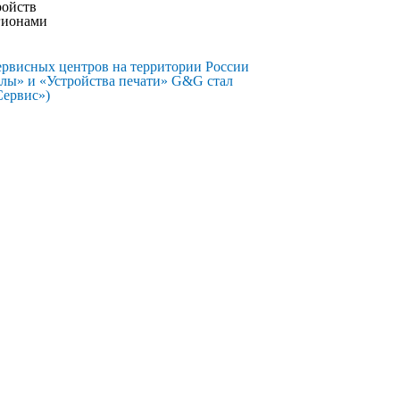
ройств
гионами
ервисных центров на территории России
алы» и «Устройства печати» G&G стал
Сервис»)