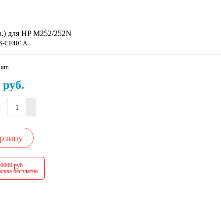
.) для HP M252/252N
S-CF401A
 шт.
руб.
:
орзину
50000 руб.
скве бесплатно.