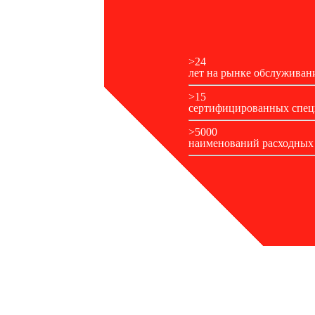
>24
лет на рынке обслуживан
>15
сертифицированных специ
>5000
наименований расходных м