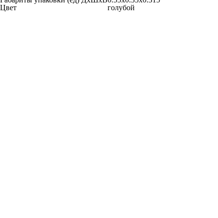
Цвет
голубой
ООО «Мастер Сервис»
Обслуживание и ремонт оргтехники
© 2004-2026
о компании
услуги
скачать договора