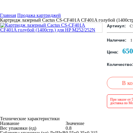
Главная
Продажа картриджей
Картридж лазерный Cactus CS-CF401A CF401A голубой (1400стр
Артикул:
C
Наличие:
1
650
Цена:
Количество
В к
При заказе от 
доставка по Мо
Технические характеристики
Название
Значение
Вес упаковки (ед)
0.8
Габариты упаковки (ед) ДхШхВ
0.55x0.35x0.315