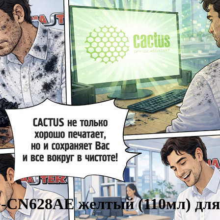
CN628AE желтый (110мл) для