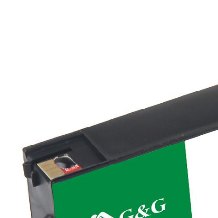
ксероксы и многое другое
Продажа картриджей
Большой ассортимент картриджей под все модели печатн
Любые формы расчётов, индивидуальные скидки, работа
Сотрудничество с G&G
Компания G&G объявляет о начале 
сервисных центров на территории Р
Первым партнёром по сервису в категориях 
«Устройства печати» G&G стал московский 
(ООО «Мастер-Сервис»)