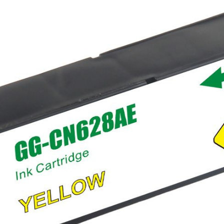
ых устройств
ем с регионами
развития собственной сети
оссии
«Расходные материалы» и
сервисный центр «Мастер-Сервис»