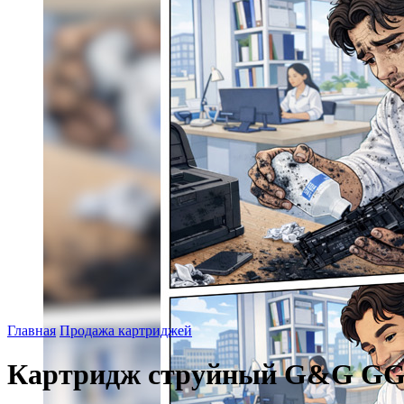
Главная
Продажа картриджей
Картридж струйный G&G GG-