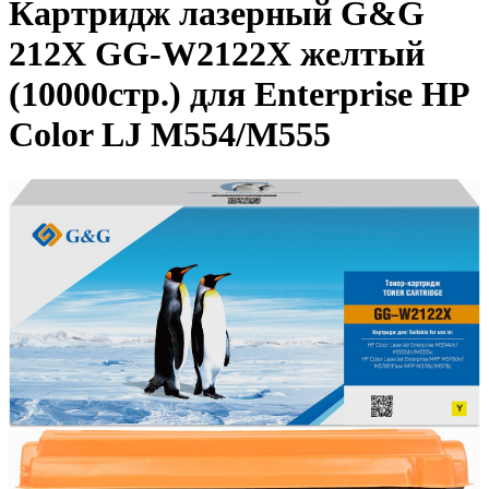
Картридж лазерный G&G
212X GG-W2122X желтый
(10000стр.) для Enterprise HP
Color LJ M554/M555